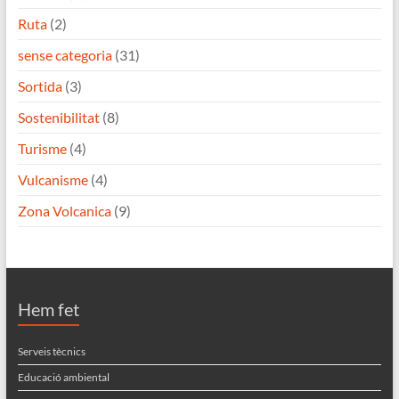
Ruta
(2)
sense categoria
(31)
Sortida
(3)
Sostenibilitat
(8)
Turisme
(4)
Vulcanisme
(4)
Zona Volcanica
(9)
Hem fet
Serveis tècnics
Educació ambiental