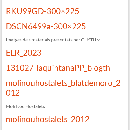
de
serveis,
RKU99GD-300×225
dedicada
al
DSCN6499a-300×225
turisme
responsable,
Imatges dels materials presentats per GUSTUM
l'educació
i
ELR_2023
la
comunicació
131027-laquintanaPP_blogth
ambientals.
Disseny
molinouhostalets_blatdemoro_2
i
012
execució
de
campanyes,
Molí Nou Hostalets
programes,
molinouhostalets_2012
activitats
ambientals