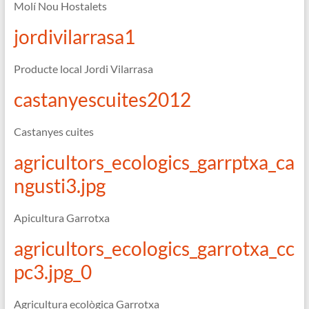
Molí Nou Hostalets
i
rutes
jordivilarrasa1
a
escolars,
Producte local Jordi Vilarrasa
famílies,
grups
castanyescuites2012
d'amics
i
Castanyes cuites
institucions.
agricultors_ecologics_garrptxa_ca
ngusti3.jpg
Apicultura Garrotxa
agricultors_ecologics_garrotxa_cc
pc3.jpg_0
Agricultura ecològica Garrotxa